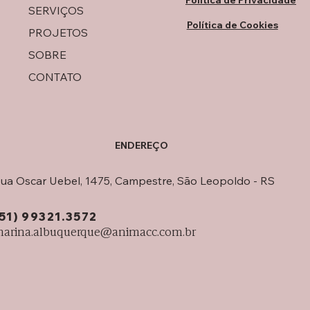
Política de Privacidade
SERVIÇOS
Política de Cookies
PROJETOS
SOBRE
CONTATO
ENDEREÇO
ua Oscar Uebel, 1475, Campestre, São Leopoldo - RS
(51) 99321.3572
arina.albuquerque@animacc.com.br